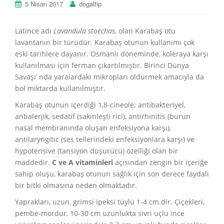
5 Nisan 2017
dogaltip
Latince adı
Lavandula stoechas
, olan Karabaş otu
lavantanın bir türüdür. Karabaş otunun kullanımı çok
eski tarihlere dayanır. Osmanlı döneminde, koleraya karşı
kullanılması için ferman çıkartılmıştır. Birinci Dünya
Savaşı’ nda yaralardaki mikropları öldürmek amacıyla da
bol miktarda kullanılmıştır.
Karabaş otunun içerdiği 1,8-cineole; antibakteriyel,
antialerjik, sedatif (sakinleşti rici), antirhinitis (burun
nasal membranında oluşan enfeksiyona karşı),
antilaryngitic (ses tellerindeki enfeksiyonlara karşı) ve
hypotensive (tansiyon düşürücü) özelliği olan bir
maddedir.
C ve A vitaminleri
açısından zengin bir içeriğe
sahip oluşu, karabaş otunun sağlık için son derece faydalı
bir bitki olmasına neden olmaktadır.
Yaprakları, uzun, grimsi ipeksi tüylü 1-4 cm.dir. Çiçekleri,
pembe-mordur, 10-30 cm uzunlukta sivri uçlu ince