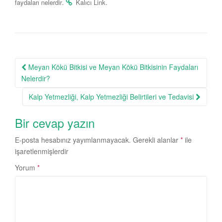
.
.
faydaları nelerdir
Kalıcı Link
Post
Meyan Kökü Bitkisi ve Meyan Kökü Bitkisinin Faydaları
navigation
Nelerdir?
Kalp Yetmezliği, Kalp Yetmezliği Belirtileri ve Tedavisi
Bir cevap yazın
E-posta hesabınız yayımlanmayacak.
Gerekli alanlar
*
ile
işaretlenmişlerdir
Yorum
*