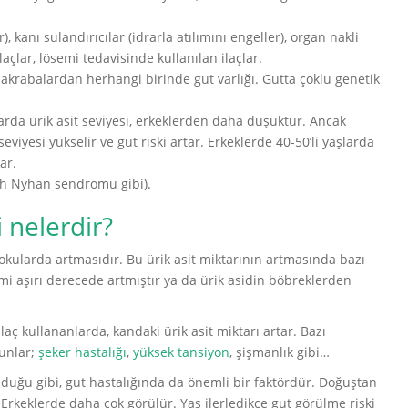
, kanı sulandırıcılar (idrarla atılımını engeller), organ nakli
açlar, lösemi tedavisinde kullanılan ilaçlar.
 akrabalardan herhangi birinde gut varlığı. Gutta çoklu genetik
larda ürik asit seviyesi, erkeklerden daha düşüktür. Ancak
iyesi yükselir ve gut riski artar. Erkeklerde 40-50’li yaşlarda
ar.
sch Nyhan sendromu gibi).
 nelerdir?
dokularda artmasıdır. Bu ürik asit miktarının artmasında bazı
imi aşırı derecede artmıştır ya da ürik asidin böbreklerden
laç kullananlarda, kandaki ürik asit miktarı artar. Bazı
Bunlar;
şeker hastalığı
,
yüksek tansiyon
, şişmanlık gibi…
 olduğu gibi, gut hastalığında da önemli bir faktördür. Doğuştan
. Erkeklerde daha çok görülür. Yaş ilerledikçe gut görülme riski