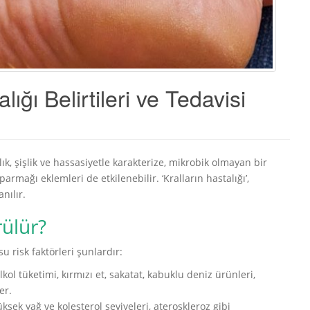
ığı Belirtileri ve Tedavisi
lık, şişlik ve hassasiyetle karakterize, mikrobik olmayan bir
 parmağı eklemleri de etkilenebilir. ‘Kralların hastalığı’,
anılır.
rülür?
su risk faktörleri şunlardır:
alkol tüketimi, kırmızı et, sakatat, kabuklu deniz ürünleri,
er.
üksek yağ ve kolesterol seviyeleri, ateroskleroz gibi