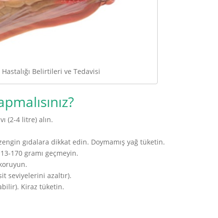
 Hastalığı Belirtileri ve Tedavisi
apmalısınız?
 (2-4 litre) alın.
zengin gıdalara dikkat edin. Doymamış yağ tüketin.
113-170 gramı geçmeyin.
 koruyun.
t seviyelerini azaltır).
bilir). Kiraz tüketin.