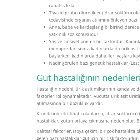
rahatsızlıklar.
Tiyazid grubu diüretikler (idrar söktürücüler)
tedavisinde organın atılımını önleyen bazı il
Anne, baba ve kardeşler gibi birinci derece
yatkınlık söz konusudur.
Yaş ve cinsiyet önemli bir faktördür. Kadın
menopozdan sonra kadınlarda da ürik asit sev
başlarken, kadınlarda daha ileri yaşlara kay
Nadir görülen bazı genetik hastalıklar (Le
Gut hastalığının nedenleri
Hastalığın nedeni, ürik asit miktarının kanda ve 
faktörler rol oynamaktadır. Vücutta ürik asit üret
atılmasında bir bozukluk vardır.
Kronik böbrek iltihabı olanlarda, idrar söktürücü i
hastalıklar, gutun ortaya çıkmasına neden olur. 
Kalıtsal faktörler, (soya çekim) bir çok hastalıkta
gelen bazı hastalıklar gut için bir risk faktörüdür