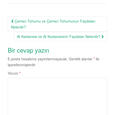
Post
Çemen Tohumu ve Çemen Tohumunun Faydaları
navigation
Nelerdir?
At Kestanesi ve At Kestanesinin Faydaları Nelerdir?
Bir cevap yazın
E-posta hesabınız yayımlanmayacak.
Gerekli alanlar
*
ile
işaretlenmişlerdir
Yorum
*