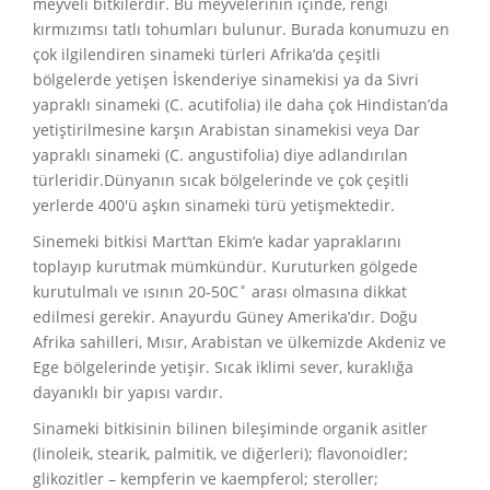
meyveli bitkilerdir. Bu meyvelerinin içinde, rengi
kırmızımsı tatlı tohumları bulunur. Burada konumuzu en
çok ilgilendiren sinameki türleri Afrika’da çeşitli
bölgelerde yetişen İskenderiye sinamekisi ya da Sivri
yapraklı sinameki (C. acutifolia) ile daha çok Hindistan’da
yetiştirilmesine karşın Arabistan sinamekisi veya Dar
yapraklı sinameki (C. angustifolia) diye adlandırılan
türleridir.Dünyanın sıcak bölgelerinde ve çok çeşitli
yerlerde 400′ü aşkın sinameki türü yetişmektedir.
Sinemeki bitkisi Mart‘tan Ekim‘e kadar yapraklarını
toplayıp kurutmak mümkündür. Kuruturken gölgede
kurutulmalı ve ısının 20-50C˚ arası olmasına dikkat
edilmesi gerekir. Anayurdu Güney Amerika’dır. Doğu
Afrika sahilleri, Mısır, Arabistan ve ülkemizde Akdeniz ve
Ege bölgelerinde yetişir. Sıcak iklimi sever, kuraklığa
dayanıklı bir yapısı vardır.
Sinameki bitkisinin bilinen bileşiminde organik asitler
(linoleik, stearik, palmitik, ve diğerleri); flavonoidler;
glikozitler – kempferin ve kaempferol; steroller;