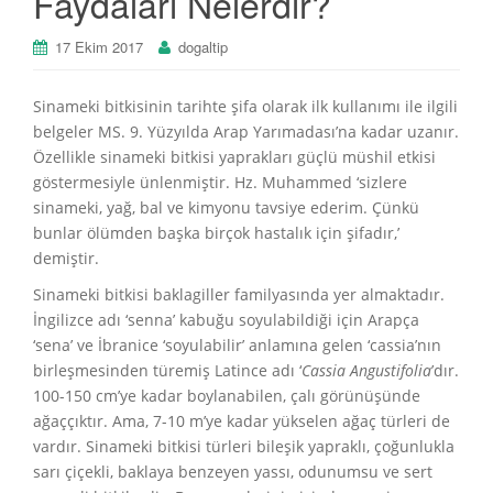
Faydaları Nelerdir?
17 Ekim 2017
dogaltip
Sinameki bitkisinin tarihte şifa olarak ilk kullanımı ile ilgili
belgeler MS. 9. Yüzyılda Arap Yarımadası’na kadar uzanır.
Özellikle sinameki bitkisi yaprakları güçlü müshil etkisi
göstermesiyle ünlenmiştir. Hz. Muhammed ‘sizlere
sinameki, yağ, bal ve kimyonu tavsiye ederim. Çünkü
bunlar ölümden başka birçok hastalık için şifadır,’
demiştir.
Sinameki bitkisi baklagiller familyasında yer almaktadır.
İngilizce adı ‘senna’ kabuğu soyulabildiği için Arapça
‘sena’ ve İbranice ‘soyulabilir’ anlamına gelen ‘cassia’nın
birleşmesinden türemiş Latince adı ‘
Cassia Angustifolia
’dır.
100-150 cm’ye kadar boylanabilen, çalı görünüşünde
ağaççıktır. Ama, 7-10 m’ye kadar yükselen ağaç türleri de
vardır. Sinameki bitkisi türleri bileşik yapraklı, çoğunlukla
sarı çiçekli, baklaya benzeyen yassı, odunumsu ve sert