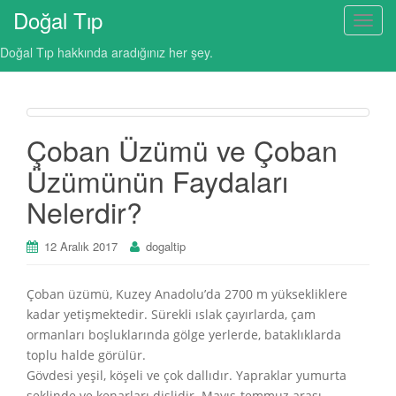
Doğal Tıp
T
o
Doğal Tıp hakkında aradığınız her şey.
g
g
l
e
Çoban Üzümü ve Çoban
n
a
Üzümünün Faydaları
v
Nelerdir?
i
g
12 Aralık 2017
dogaltip
a
t
i
Çoban üzümü, Kuzey Anadolu’da 2700 m yüksekliklere
o
kadar yetişmektedir. Sürekli ıslak çayırlarda, çam
n
ormanları boşluklarında gölge yerlerde, bataklıklarda
toplu halde görülür.
Gövdesi yeşil, köşeli ve çok dallıdır. Yapraklar yumurta
şeklinde ve kenarları dişlidir. Mayıs-temmuz arası