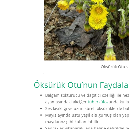
Öksürük Otu v
Öksürük Otu’nun Faydalar
Balgam söktürücü ve dağıtıcı özelliği ile nez
aşamasındaki akciğer
tüberküloz
unda kullan
Ses kısıklığı ve uzun süreli öksürüklerde b
Mayıs ayında üstü yeşil altı gümüş olan yap
maydanoz gibi kullanılabilir.
Yapraklar yıkanarak lapa haline getirildiğin