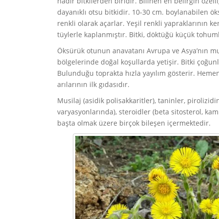
nadir bitkilerden biridir. Bilinen en belirgin özell
dayanıklı otsu bitkidir. 10-30 cm. boylanabilen ö
renkli olarak açarlar. Yeşil renkli yapraklarının ken
tüylerle kaplanmıştır. Bitki, döktüğü küçük tohumla
Öksürük otunun anavatanı Avrupa ve Asya’nın muh
bölgelerinde doğal koşullarda yetişir. Bitki çoğunlu
Bulunduğu toprakta hızla yayılım gösterir. Hemen
arılarının ilk gıdasıdır.
Musilaj (asidik polisakkaritler), taninler, pirolizi
varyasyonlarında), steroidler (beta sitosterol, kam
başta olmak üzere birçok bileşen içermektedir.