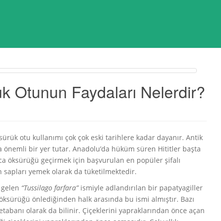
k Otunun Faydaları Nelerdir?
sürük otu kullanımı çok çok eski tarihlere kadar dayanır. Antik
da önemli bir yer tutar. Anadolu’da hüküm süren Hititler başta
ca öksürüğü geçirmek için başvurulan en popüler şifalı
in sapları yemek olarak da tüketilmektedir.
a gelen
“Tussilago farfara”
ismiyle adlandırılan bir papatyagiller
öksürüğü önlediğinden halk arasında bu ismi almıştır. Bazı
etabanı olarak da bilinir. Çiçeklerini yapraklarından önce açan