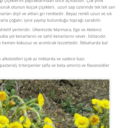
iği çiçeklerini yapraklarından önce açmasıdır. Çok yıllık
ksürük otunun küçük çiçekleri, uzun sap üzerinde tek tek sarı
arları dişli ve altları gri renktedir. Beyaz renkli uzun ve sık
rla çoğalır, iyice yayılıp bulunduğu toprağı sarabilir.
telif yerleridir. Ülkemizde Marmara, Ege ve Akdeniz
kla yol kenarlarını ve sahil kenarlarını sever. İstilacıdır.
 hemen kokusuz ve acımtırak lezzettedir. İlkbaharda bal
din alkoloidleri (çok az miktarda ve sadece bazı
pasterol), triterpenler (alfa ve beta amirin) ve flavonoidler