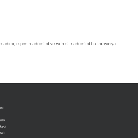
e adımı, e-posta adresimi ve web site adresimi bu tarayıcıya
eni
zlık
kedi
oah