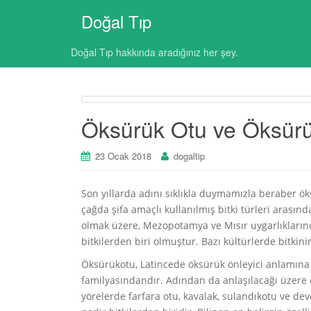
Doğal Tıp
Doğal Tıp hakkında aradığınız her şey.
Öksürük Otu ve Öksürü
23 Ocak 2018
dogaltip
Son yıllarda adını sıklıkla duymamızla beraber ök
çağda şifa amaçlı kullanılmış bitki türleri arasın
olmak üzere, Mezopotamya ve Mısır uygarlıkların
bitkilerden biri olmuştur. Bazı kültürlerde bitkin
Öksürükotu, Latincede öksürük önleyici anlamın
familyasındandır. Adından da anlaşılacağı üzere 
yörelerde farfara otu, kavalak, sulandıkotu ve dev