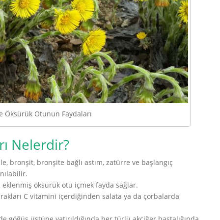
e Öksürük Otunun Faydaları
ı Nelerdir?
le, bronşit, bronşite bağlı astım, zatürre ve başlangıç
ılabilir.
al eklenmiş öksürük otu içmek fayda sağlar.
rakları C vitamini içerdiğinden salata ya da çorbalarda
de göğüs üstüne yatırıldığında her türlü akciğer hastalığında,