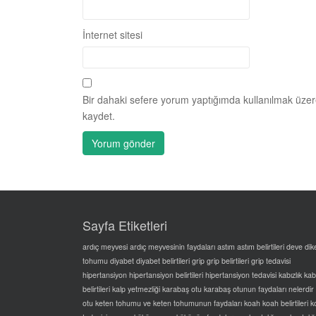
İnternet sitesi
Bir dahaki sefere yorum yaptığımda kullanılmak üzer
kaydet.
Sayfa Etiketleri
ardıç meyvesi
ardıç meyvesinin faydaları
astım
astım belirtileri
deve dik
tohumu
diyabet
diyabet belirtileri
grip grip belirtileri grip tedavisi
hipertansiyon
hipertansiyon belirtileri
hipertansiyon tedavisi
kabızlık
kabı
belirtileri
kalp yetmezliği
karabaş otu
karabaş otunun faydaları nelerdir
otu
keten tohumu ve keten tohumunun faydaları
koah
koah belirtileri
k