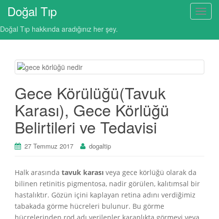
Doğal Tıp
T
o
Doğal Tıp hakkında aradığınız her şey.
g
g
l
e
n
Gece Körülüğü(Tavuk
a
v
Karası), Gece Körlüğü
i
Belirtileri ve Tedavisi
g
a
27 Temmuz 2017
dogaltip
t
i
o
Halk arasında
tavuk karası
veya gece körlüğü olarak da
n
bilinen retinitis pigmentosa, nadir görülen, kalıtımsal bir
hastalıktır. Gözün içini kaplayan retina adını verdiğimiz
tabakada görme hücreleri bulunur. Bu görme
hücrelerinden rod adı verilenler karanlıkta görmeyi veya