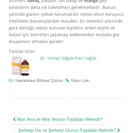
ürünleri,
havuç
, patates, ton balığı ve
mango
gibi
besinlerin daha sık tüketilmesi gerekmektedir. Bunun
yanında gözleri ışıktan korumak bir nebze olsun koruyucu
nitelikteki davranışlardan olacaktır. En önemlisi ailesinde
gece körlüğü vakası bulunan kişilerin, erken teşhis ve
tedavi için belirtileri yaşamayı beklemeden mutlaka göz
muayenesi olmaları gerekir.
Tavsiye Ürün
Dr. Yılmaz Soğuk Pres Yağlar
.
.
Hastalıklara Bitkisel Çözüm
Kalıcı Link
Post
Aloe Vera ve Aloe Veranın Faydaları Nelerdir?
navigation
Şerbetçi Otu ve Şerbetçi Otunun Faydaları Nelerdir?