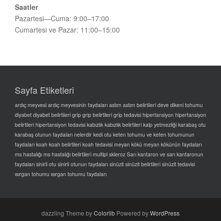
Saatler
Pazartesi—Cuma: 9:00–17:00
Cumartesi ve Pazar: 11:00–15:00
Sayfa Etiketleri
ardıç meyvesi
ardıç meyvesinin faydaları
astım
astım belirtileri
deve dikeni tohumu
diyabet
diyabet belirtileri
grip grip belirtileri grip tedavisi
hipertansiyon
hipertansiyon
belirtileri
hipertansiyon tedavisi
kabızlık
kabızlık belirtileri
kalp yetmezliği
karabaş otu
karabaş otunun faydaları nelerdir
kedi otu
keten tohumu ve keten tohumunun
faydaları
koah
koah belirtileri
koah tedavisi
meyan kökü
meyan kökünün faydaları
ms hastalığı
ms hastalığı belirtileri
multipl skleroz
Sarı kantaron ve sarı kantaronun
faydaları
sinirli otu
sinirli otunun faydaları
sinüzit
sinüzit belirtileri
sinüzit tedavisi
ısırgan tohumu
ısırgan tohumu faydaları
dazzling Theme by
Colorlib
Powered by
WordPress